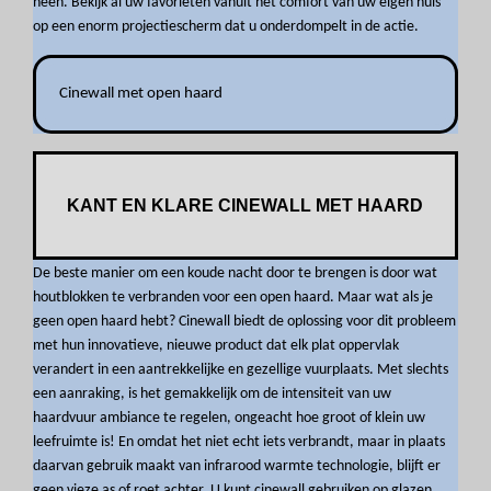
heen. Bekijk al uw favorieten vanuit het comfort van uw eigen huis
op een enorm projectiescherm dat u onderdompelt in de actie.
Cinewall met open haard
KANT EN KLARE CINEWALL MET HAARD
De beste manier om een koude nacht door te brengen is door wat
houtblokken te verbranden voor een open haard. Maar wat als je
geen open haard hebt? Cinewall biedt de oplossing voor dit probleem
met hun innovatieve, nieuwe product dat elk plat oppervlak
verandert in een aantrekkelijke en gezellige vuurplaats. Met slechts
een aanraking, is het gemakkelijk om de intensiteit van uw
haardvuur ambiance te regelen, ongeacht hoe groot of klein uw
leefruimte is! En omdat het niet echt iets verbrandt, maar in plaats
daarvan gebruik maakt van infrarood warmte technologie, blijft er
geen vieze as of roet achter. U kunt cinewall gebruiken op glazen